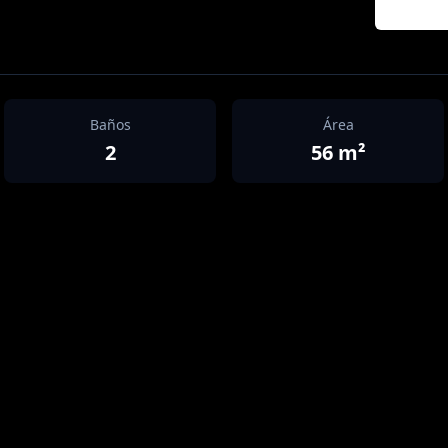
Baños
Área
2
56
m²