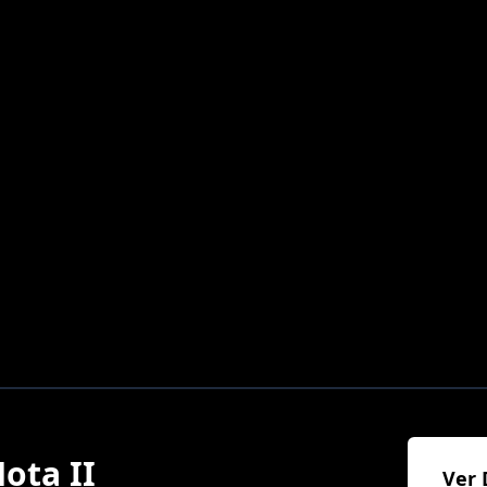
ota II
Ver 