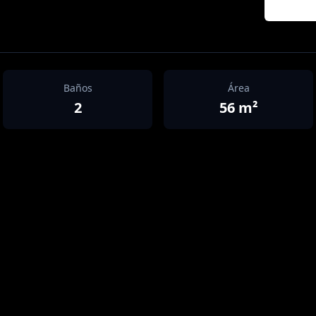
Baños
Área
2
56
m²