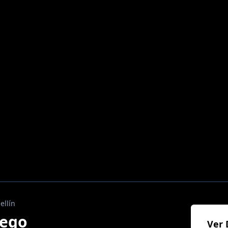
ellín
iego
Ver 