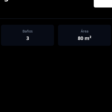
Baños
Área
3
80
m²