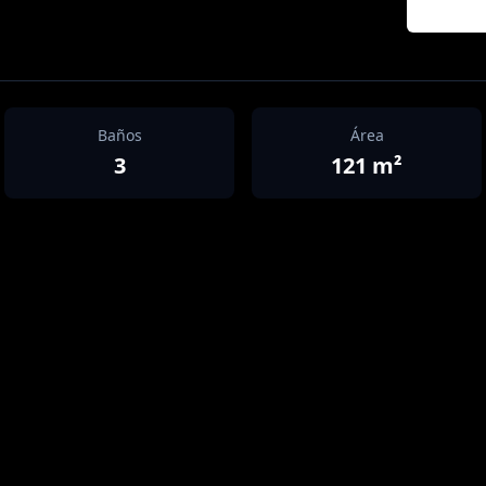
Baños
Área
3
121
m²