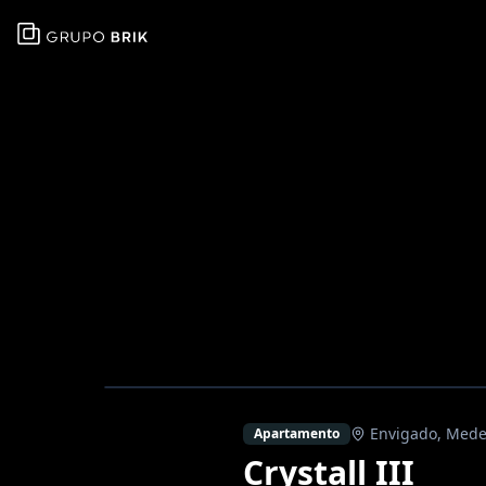
Envigado
,
Medel
Apartamento
Crystall III