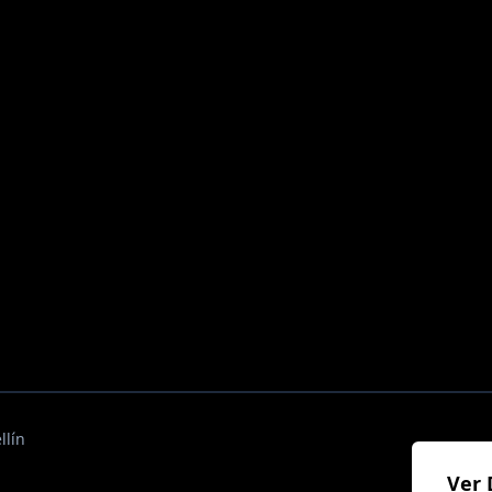
llín
Ver 